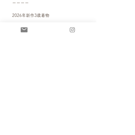
ーーーー
2026年新作3歳着物
《サイズ》
100size（2〜3歳）
身長85〜102cmぐらいのお子様がご着
用いただけます。
（モデル身長：91cm）
《セット内容》
着物上衣・着物スカート・帯・羽織・
袖カフス・肌襦袢・足袋ソックス・草
履（16.0cm）
レンタル
・レンタルサイズ…100size
送料について
・1着1日使用プラン…¥36,300
詳しくは、KIMONO-Rentalページを
送料はお客様負担となります。
ご確認ください。