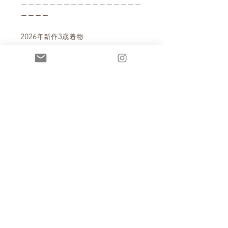
ーーーーーーーーーーーーーーーーー
ーーーー
2026年新作3歳着物
《サイズ》
100size（2〜3歳）
身長85〜102cmぐらいのお子様がご着
用いただけます。
（モデル身長：90cm）
《セット内容》
着物上衣・着物スカート・被布・腰
布・袖カフス・肌襦袢・足袋ソック
ス・草履（16.0cm）
レンタル
・レンタルサイズ…100size
送料について
・1着1日使用プラン…¥36,300
詳しくは、KIMONO-Rentalページを