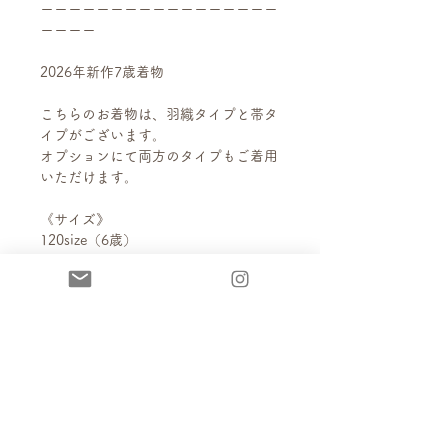
ーーーーーーーーーーーーーーーーー
ーーーー
2026年新作7歳着物
こちらのお着物は、羽織タイプと帯タ
イプがございます。
オプションにて両方のタイプもご着用
いただけます。
《サイズ》
120size（6歳）
身長110〜123cmぐらいのお子様がご
着用いただけます。
（モデル身長：117cm）
《セット内容》
・羽織タイプ
着物上衣・着物スカート・羽織・腰
布・袖カフス・肌襦袢・足袋ソック
ス・草履（19.5cm）