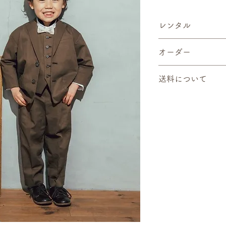
レンタル
・レンタル可能サイズ…1
オーダー
・1着1日使用プラン…¥
スタジオ様、フォト
オーダー価格は上記
用頂けるよう着数、
送料について
全てご注文を頂いて
詳しくは、レンタル
詳しくは、オーダー
送料はお客様負担と
予めご了承ください