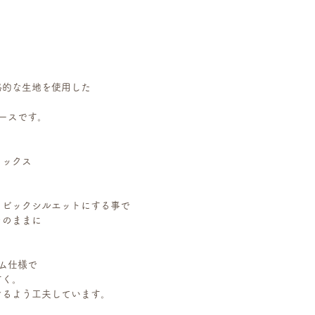
格的な生地を使用した
ースです。
ミックス
、ビックシルエットにする事で
そのままに
ム仕様で
すく。
けるよう工夫しています。