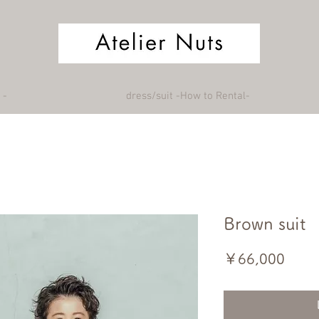
 -
dress/suit -How to Rental-
Brown suit
価
￥66,000
格